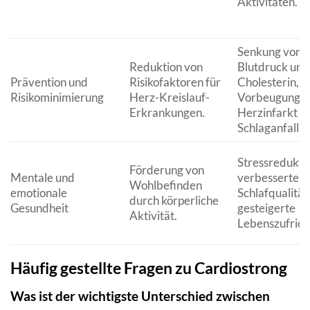
Aktivitäten.
Senkung von
Reduktion von
Blutdruck und
Prävention und
Risikofaktoren für
Cholesterin,
Risikominimierung
Herz-Kreislauf-
Vorbeugung v
Erkrankungen.
Herzinfarkt u
Schlaganfall.
Stressredukti
Förderung von
Mentale und
verbesserte
Wohlbefinden
emotionale
Schlafqualität
durch körperliche
Gesundheit
gesteigerte
Aktivität.
Lebenszufried
Häufig gestellte Fragen zu Cardiostrong
Was ist der wichtigste Unterschied zwischen