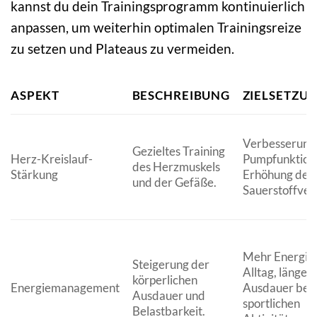
kannst du dein Trainingsprogramm kontinuierlich
anpassen, um weiterhin optimalen Trainingsreize
zu setzen und Plateaus zu vermeiden.
ASPEKT
BESCHREIBUNG
ZIELSETZU
Verbesserung
Gezieltes Training
Herz-Kreislauf-
Pumpfunktion
des Herzmuskels
Stärkung
Erhöhung der
und der Gefäße.
Sauerstoffver
Mehr Energie
Steigerung der
Alltag, länger
körperlichen
Energiemanagement
Ausdauer bei
Ausdauer und
sportlichen
Belastbarkeit.