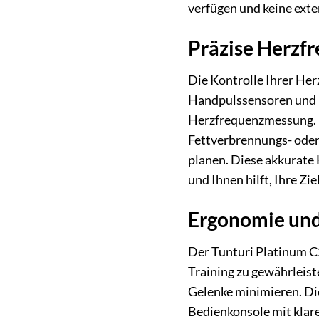
verfügen und keine ext
Präzise Herzfr
Die Kontrolle Ihrer Herz
Handpulssensoren und is
Herzfrequenzmessung. D
Fettverbrennungs- oder
planen. Diese akkurate 
und Ihnen hilft, Ihre Zie
Ergonomie und
Der Tunturi Platinum C
Training zu gewährleist
Gelenke minimieren. Die
Bedienkonsole mit klarem