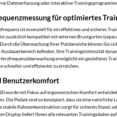
erne Datenerfassung oder interaktive Trainingsprogramme
equenzmessung für optimiertes Trai
frequenz ist essenziell für ein effektives und sicheres Tra
t zusätzlich kompatibel mit externen Brustgurten (separat 
urch die Überwachung Ihrer Pulsbereiche können Sie siche
 Ausdauerbereich befinden, Ihre Trainingsintensität dyn
Herzfrequenzüberwachung ermöglicht ein gezielteres Traini
le schneller und effizienter zu erreichen.
 Benutzerkomfort
20 wurde mit Fokus auf ergonomischen Komfort entwicke
en. Die Pedale sind so konzipiert, dass sie eine natürlich
 stabile Rahmenkonstruktion sorgt für sicheren Stand, selb
 Display liefert Ihnen alle relevanten Trainingsdaten auf e