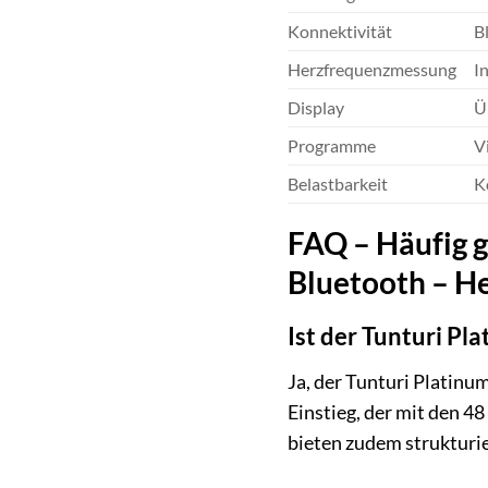
Konnektivität
B
Herzfrequenzmessung
I
Display
Ü
Programme
V
Belastbarkeit
K
FAQ – Häufig g
Bluetooth – H
Ist der Tunturi Pl
Ja, der Tunturi Platinu
Einstieg, der mit den 4
bieten zudem strukturie