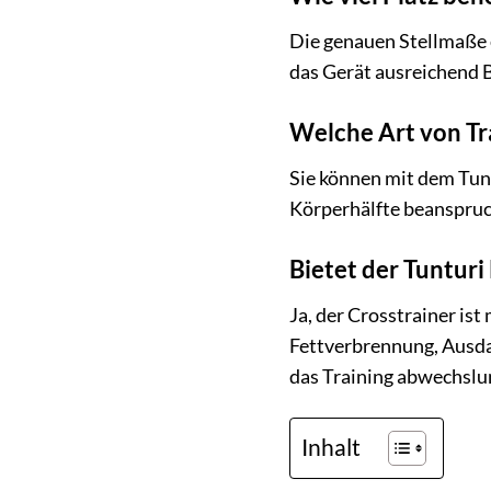
Die genauen Stellmaße 
das Gerät ausreichend B
Welche Art von Tr
Sie können mit dem Tunt
Körperhälfte beanspruch
Bietet der Tuntur
Ja, der Crosstrainer is
Fettverbrennung, Ausda
das Training abwechslun
Inhalt