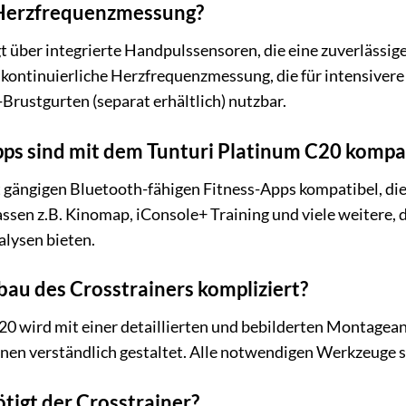
 Herzfrequenzmessung?
t über integrierte Handpulssensoren, die eine zuverlässi
 kontinuierliche Herzfrequenzmessung, die für intensivere
rustgurten (separat erhältlich) nutzbar.
ps sind mit dem Tunturi Platinum C20 kompa
it gängigen Bluetooth-fähigen Fitness-Apps kompatibel, d
sen z.B. Kinomap, iConsole+ Training und viele weitere, 
alysen bieten.
au des Crosstrainers kompliziert?
0 wird mit einer detaillierten und bebilderten Montageanl
nen verständlich gestaltet. Alle notwendigen Werkzeuge si
ötigt der Crosstrainer?