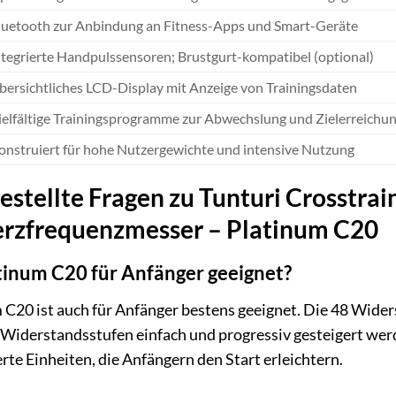
luetooth zur Anbindung an Fitness-Apps und Smart-Geräte
ntegrierte Handpulssensoren; Brustgurt-kompatibel (optional)
bersichtliches LCD-Display mit Anzeige von Trainingsdaten
ielfältige Trainingsprogramme zur Abwechslung und Zielerreichu
onstruiert für hohe Nutzergewichte und intensive Nutzung
estellte Fragen zu Tunturi Crosstra
erzfrequenzmesser – Platinum C20
atinum C20 für Anfänger geeignet?
m C20 ist auch für Anfänger bestens geeignet. Die 48 Wide
8 Widerstandsstufen einfach und progressiv gesteigert we
rte Einheiten, die Anfängern den Start erleichtern.