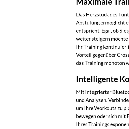
Maximale Trai
Das Herzstück des Tunt
Abstufung ermöglicht es
entspricht. Egal, ob Sie
weiter steigern möchte –
Ihr Training kontinuierl
Vorteil gegenüber Cross
das Training monoton w
Intelligente K
Mit integrierter Blueto
und Analysen. Verbinden
um Ihre Workouts zu pla
bewegen oder sich mit 
Ihres Trainings exponen