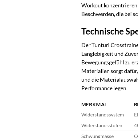
Workout konzentrieren k
Beschwerden, die bei s
Technische Spe
Der Tunturi Crosstrain
Langlebigkeit und Zuver
Bewegungsgefühl zu erze
Materialien sorgt dafür
und die Materialauswah
Performance legen.
MERKMAL
B
Widerstandssystem
E
Widerstandsstufen
4
Schwungmasse
O