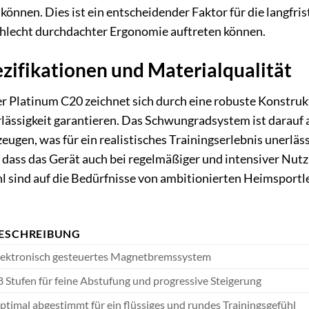
önnen. Dies ist ein entscheidender Faktor für die langfr
chlecht durchdachter Ergonomie auftreten können.
zifikationen und Materialqualität
er Platinum C20 zeichnet sich durch eine robuste Konstr
lässigkeit garantieren. Das Schwungradsystem ist darauf a
ugen, was für ein realistisches Trainingserlebnis unerläs
, dass das Gerät auch bei regelmäßiger und intensiver Nu
l sind auf die Bedürfnisse von ambitionierten Heimsportl
ESCHREIBUNG
lektronisch gesteuertes Magnetbremssystem
8 Stufen für feine Abstufung und progressive Steigerung
ptimal abgestimmt für ein flüssiges und rundes Trainingsgefühl