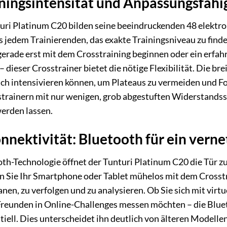
ningsintensität und Anpassungsfähi
uri Platinum C20 bilden seine beeindruckenden 48 elektro
 jedem Trainierenden, das exakte Trainingsniveau zu finde
 gerade erst mit dem Crosstraining beginnen oder ein erfah
 dieser Crosstrainer bietet die nötige Flexibilität. Die bre
ich intensivieren können, um Plateaus zu vermeiden und For
trainern mit nur wenigen, grob abgestuften Widerstandsst
erden lassen.
onnektivität: Bluetooth für ein verne
oth-Technologie öffnet der Tunturi Platinum C20 die Tür 
 Sie Ihr Smartphone oder Tablet mühelos mit dem Crosstra
nen, zu verfolgen und zu analysieren. Ob Sie sich mit virt
Freunden in Online-Challenges messen möchten – die Bluet
tiell. Dies unterscheidet ihn deutlich von älteren Modelle