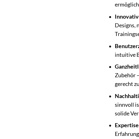
ermöglich
Innovativ
Designs, 
Trainingse
Benutzerz
intuitive
Ganzheitl
Zubehör –
gerecht z
Nachhalti
sinnvoll i
solide Ver
Expertise
Erfahrung