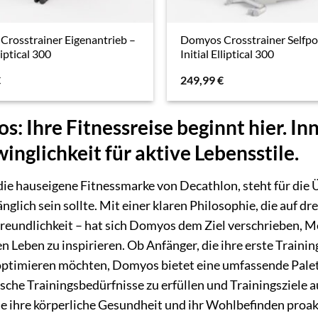
rosstrainer Eigenantrieb –
Domyos Crosstrainer Selfp
lliptical 300
Initial Elliptical 300
€
249,99
€
: Ihre Fitnessreise beginnt hier. In
inglichkeit für aktive Lebensstile.
ie hauseigene Fitnessmarke von Decathlon, steht für die Ü
nglich sein sollte. Mit einer klaren Philosophie, die auf d
reundlichkeit – hat sich Domyos dem Ziel verschrieben,
 Leben zu inspirieren. Ob Anfänger, die ihre erste Training
optimieren möchten, Domyos bietet eine umfassende Palet
sche Trainingsbedürfnisse zu erfüllen und Trainingsziele 
die ihre körperliche Gesundheit und ihr Wohlbefinden proa