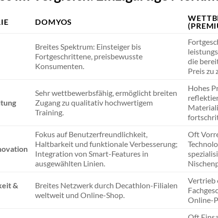
WETTB
IE
DOMYOS
(PREM
Fortgesc
Breites Spektrum: Einsteiger bis
leistungs
Fortgeschrittene, preisbewusste
die berei
Konsumenten.
Preis zu 
Hohes Pr
Sehr wettbewerbsfähig, ermöglicht breiten
reflekti
ltung
Zugang zu qualitativ hochwertigem
Material
Training.
fortschri
Fokus auf Benutzerfreundlichkeit,
Oft Vorr
Haltbarkeit und funktionale Verbesserung;
Technolo
novation
Integration von Smart-Features in
spezialis
ausgewählten Linien.
Nischenp
Vertrieb 
eit &
Breites Netzwerk durch Decathlon-Filialen
Fachgesc
weltweit und Online-Shop.
Online-P
Oft Eins