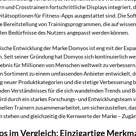
 und Crosstrainern fortschrittliche Displays integriert, d
itätsoptionen für Fitness-Apps ausgestattet sind. Die So
ie Bereitstellung von Trainingsprogrammen, die auf wissen
llen Bedürfnisse des Nutzers angepasst werden können.
rische Entwicklung der Marke Domyos ist eng mit der Exp
 Seit seiner Gründung hat Domyos sich kontinuierlich weit
lebnis für Millionen von Menschen weltweit zu verbessern.
n Sortiment zu einem umfassenden Anbieter entwickelt, der
g neuer Produktkategorien und die stetige Verbesserung b
enden Verständnisses für die sich wandelnden Trends und B
ird durch ein starkes Forschungs- und Entwicklungsteam v
nellen Trainern zusammenarbeitet, um sicherzustellen, das
n stehen und gleichzeitig die Kernwerte der Marke – Zugän
s im Vergleich: Einzigartige Merkm