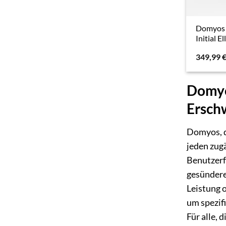
Domyos C
Initial E
349,99
Domyos
Erschw
Domyos, d
jeden zugä
Benutzerf
gesünderen
Leistung 
um spezifi
Für alle, 