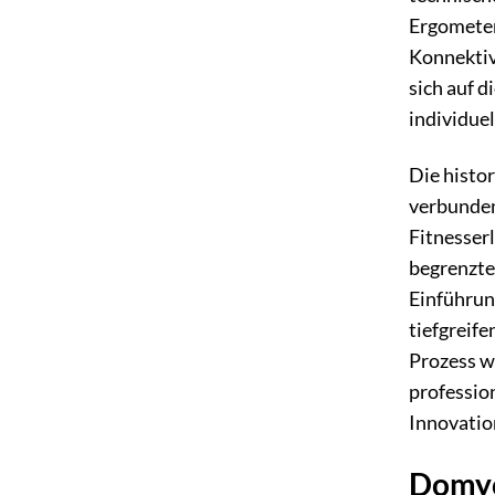
Ergometern
Konnektiv
sich auf d
individue
Die histo
verbunden.
Fitnesser
begrenzte
Einführun
tiefgreif
Prozess w
professio
Innovatio
Domyo