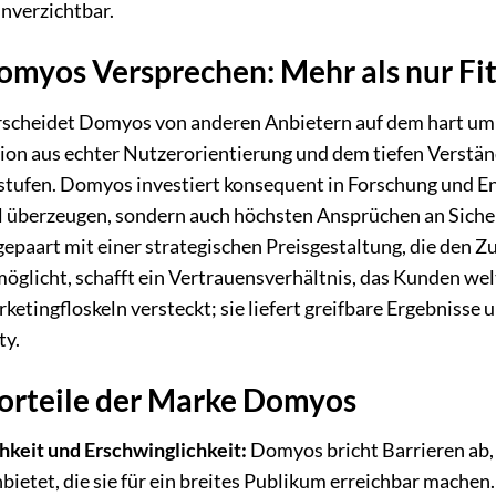
verzichtbar.
omyos Versprechen: Mehr als nur Fi
scheidet Domyos von anderen Anbietern auf dem hart umkä
on aus echter Nutzerorientierung und dem tiefen Verständn
stufen. Domyos investiert konsequent in Forschung und Ent
l überzeugen, sondern auch höchsten Ansprüchen an Sicher
gepaart mit einer strategischen Preisgestaltung, die den Z
öglicht, schafft ein Vertrauensverhältnis, das Kunden wel
ketingfloskeln versteckt; sie liefert greifbare Ergebnisse u
y.
orteile der Marke Domyos
hkeit und Erschwinglichkeit:
Domyos bricht Barrieren ab, 
bietet, die sie für ein breites Publikum erreichbar machen.