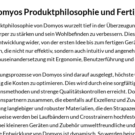
omyos Produktphilosophie und Fert
ktphilosophie von Domyos wurzelt tief in der Überzeugung
per zu stärken und sein Wohlbefinden zu verbessern. Diese
twicklung wider, von der ersten Idee bis zum fertigen Ger
, die nicht nur effektiv, sondern auch intuitiv und angen
Auseinandersetzung mit Ergonomie, Benutzerführung und d
gungsprozesse von Domyos sind darauf ausgelegt, höchste
ig die Kosten zu optimieren. Dies wird durch eine sorgfält
nsmethoden und strenge Qualitätskontrollen erreicht. Dom
spartnern zusammen, die ebenfalls auf Exzellenz und Zuver
g langlebiger und robuster Materialien, die den Strapaze
weise werden bei Laufbändern und Crosstrainern hochfest
ei kleineren Geräten und Zubehör umweltfreundliche und
e Entwicklung von Domyos ist dynamisch. So werden beispi