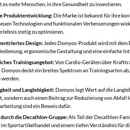
t es mehr Menschen, in ihre Gesundheit zu investieren.
e Produktentwicklung:
Die Marke ist bekannt für ihre kon
neuen Technologien und funktionalen Verbesserungen wide
rlebnis stetig zu optimieren.
entriertes Design:
Jedes Domyos-Produkt wird mit dem En
 Bedienung, ergonomische Gestaltung und eine einfache Int
iches Trainingsangebot:
Von Cardio-Geräten über Krafttr
 Domyos deckt ein breites Spektrum an Trainingsarten ab,
u werden.
gkeit und Langlebigkeit:
Domyos legt Wert auf die Langleb
st, sondern auch einen Beitrag zur Reduzierung von Abfall 
arbeitung sind ein Beweis dafür.
 durch die Decathlon-Gruppe:
Als Teil der Decathlon-Fami
 im Sportartikelhandel und einem tiefen Verständnis für d