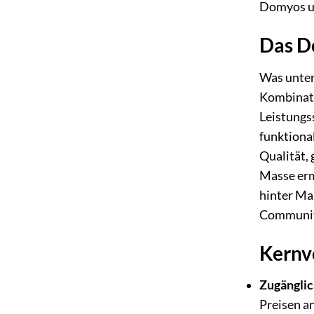
Domyos un
Das D
Was unter
Kombinati
Leistungs
funktiona
Qualität, 
Masse erm
hinter Mar
Communit
Kernv
Zugänglic
Preisen an