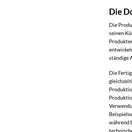
Die D
Die Produ
seinen Kör
Produkten
entwickeln
ständige 
Die Ferti
gleichzeit
Produktio
Produktion
Verwendun
Beispiels
während b
technisch