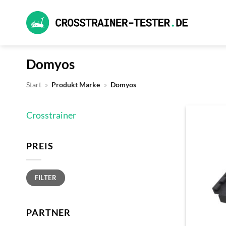
Zum
Inhalt
springen
Domyos
Start
»
Produkt Marke
»
Domyos
Crosstrainer
PREIS
Min.
Max.
FILTER
Preis
Preis
PARTNER