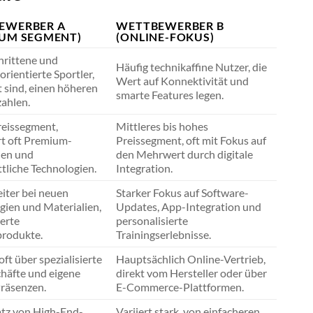
EWERBER A
WETTBEWERBER B
IUM SEGMENT)
(ONLINE-FOKUS)
hrittene und
Häufig technikaffine Nutzer, die
orientierte Sportler,
Wert auf Konnektivität und
t sind, einen höheren
smarte Features legen.
zahlen.
eissegment,
Mittleres bis hohes
ert oft Premium-
Preissegment, oft mit Fokus auf
ien und
den Mehrwert durch digitale
ttliche Technologien.
Integration.
eiter bei neuen
Starker Fokus auf Software-
gien und Materialien,
Updates, App-Integration und
ierte
personalisierte
rodukte.
Trainingserlebnisse.
oft über spezialisierte
Hauptsächlich Online-Vertrieb,
häfte und eigene
direkt vom Hersteller oder über
räsenzen.
E-Commerce-Plattformen.
atz von High-End-
Variiert stark, von einfacheren